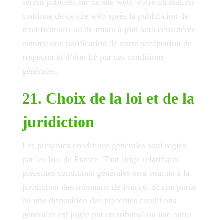
seront publiées sur ce site web. Votre utilisation
continue de ce site web après la publication de
modifications ou de mises à jour sera considérée
comme une notification de votre acceptation de
respecter et d’être lié par ces conditions
générales.
21. Choix de la loi et de la
juridiction
Les présentes conditions générales sont régies
par les lois de France. Tout litige relatif aux
présentes conditions générales sera soumis à la
juridiction des tribunaux de France. Si une partie
ou une disposition des présentes conditions
générales est jugée par un tribunal ou une autre