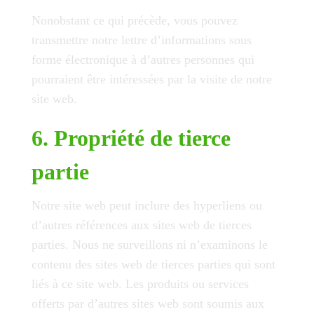
Nonobstant ce qui précède, vous pouvez
transmettre notre lettre d’informations sous
forme électronique à d’autres personnes qui
pourraient être intéressées par la visite de notre
site web.
6. Propriété de tierce
partie
Notre site web peut inclure des hyperliens ou
d’autres références aux sites web de tierces
parties. Nous ne surveillons ni n’examinons le
contenu des sites web de tierces parties qui sont
liés à ce site web. Les produits ou services
offerts par d’autres sites web sont soumis aux