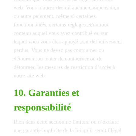
web. Vous n’aurez droit à aucune compensation
ou autre paiement, même si certaines
fonctionnalités, certains réglages et/ou tout
contenu auquel vous avez contribué ou sur
lequel vous vous êtes appuyé sont définitivement
perdus. Vous ne devez pas contourner ou
détourner, ou tenter de contourner ou de
détourner, les mesures de restriction d’accès à
notre site web.
10. Garanties et
responsabilité
Rien dans cette section ne limitera ou n’exclura
une garantie implicite de la loi qu’il serait illégal