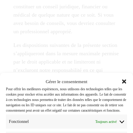
constituer un conseil juridique, financier ou
médical de quelque nature que ce soit. Si vous
avez besoin de conseils, vous devriez consulter
un professionnel approprié.
Les dispositions suivantes de la présente section
s’appliqueront dans la mesure maximale permise
par le droit applicable et ne limiteront ni
n’excluront notre responsabilité en ce qui
concerne toute question pour laquelle il serait
Gérer le consentement
illégal ou illicite pour nous de limiter ou
Pour offrir les meilleures expériences, nous utilisons des technologies telles que les
d’exclure notre responsabilité. En aucun cas
cookies pour stocker et/ou accéder aux informations des appareils. Le fait de consentir
à ces technologies nous permettra de traiter des données telles que le comportement de
nous ne serons responsables des dommages
navigation ou les ID uniques sur ce site. Le fait de ne pas consentir ou de retirer son
consentement peut avoir un effet négatif sur certaines caractéristiques et fonctions.
directs ou indirects (y compris les dommages
pour perte de profits ou de revenus, la perte ou
Fonctionnel
Toujours activé
la corruption de données, de logiciels ou de